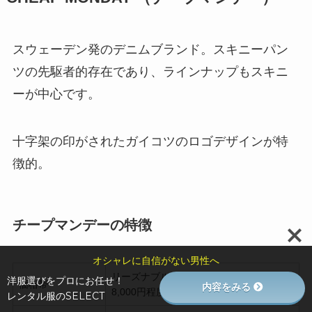
スウェーデン発のデニムブランド。スキニーパン
ツの先駆者的存在であり、ラインナップもスキニ
ーが中心です。
十字架の印がされたガイコツのロゴデザインが特
徴的。
チープマンデーの特徴
オシャレに自信がない男性へ
リーズナブル～普通
洋服選びをプロにお任せ！
価格帯
内容をみる
8,000円程度～
レンタル服のSELECT